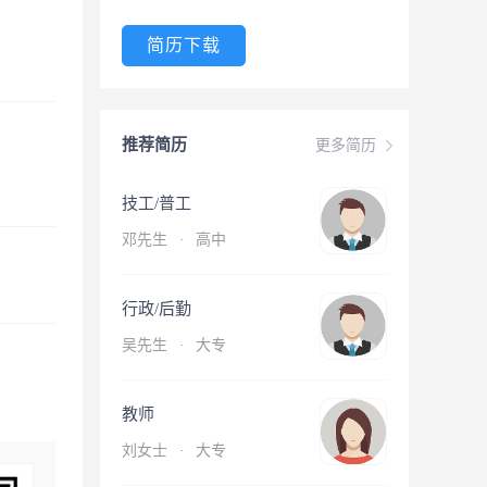
简历下载
推荐简历
更多简历
技工/普工
邓先生
·
高中
行政/后勤
吴先生
·
大专
教师
刘女士
·
大专