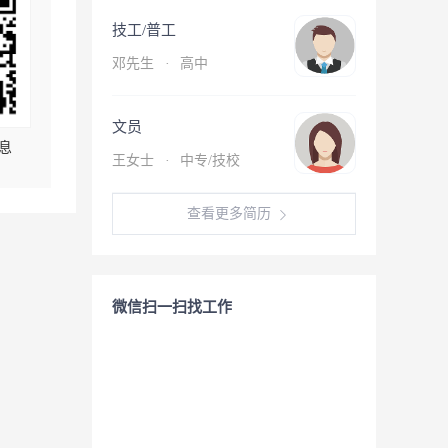
技工/普工
邓先生
·
高中
文员
息
王女士
·
中专/技校
查看更多简历
微信扫一扫找工作